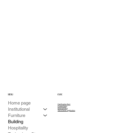
MENU
KVKK
Home page
Clarification Text
Cookie Policy
Institutional
General Policy
Data Owner Application
Furniture
Building
Hospitality